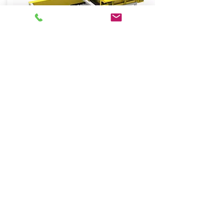
КОМПЛЕКСНЫЕ РЕШЕНИЯ
Системы оборудования для решения
комплексных задач
Подробнее >
СВЯЗАТЬСЯ С НАМИ
Позвольте нам помочь вам найти подходящий
тип оборудования для решения вашей задачи.
Отправьте эту форму нашим экспертам, чтобы
мы оперативно ответили на Ваши вопросы.